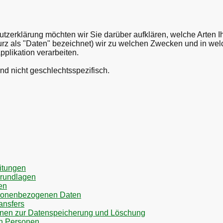
utzerklärung möchten wir Sie darüber aufklären, welche Arten
urz als "Daten" bezeichnet) wir zu welchen Zwecken und in 
Applikation verarbeiten.
nd nicht geschlechtsspezifisch.
itungen
rundlagen
en
rsonenbezogenen Daten
ansfers
onen zur Datenspeicherung und Löschung
en Personen