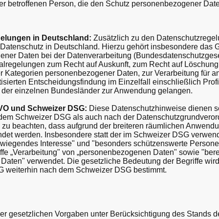
er betroffenen Person, die den Schutz personenbezogener Date
gelungen in Deutschland:
Zusätzlich zu den Datenschutzrege
Datenschutz in Deutschland. Hierzu gehört insbesondere das 
ener Daten bei der Datenverarbeitung (Bundesdatenschutzge
ialregelungen zum Recht auf Auskunft, zum Recht auf Löschung
r Kategorien personenbezogener Daten, zur Verarbeitung für 
sierten Entscheidungsfindung im Einzelfall einschließlich Prof
 der einzelnen Bundesländer zur Anwendung gelangen.
GVO und Schweizer DSG:
Diese Datenschutzhinweise dienen s
h dem Schweizer DSG als auch nach der Datenschutzgrundver
e zu beachten, dass aufgrund der breiteren räumlichen Anwendu
det werden. Insbesondere statt der im Schweizer DSG verwende
rwiegendes Interesse" und "besonders schützenswerte Persone
e „Verarbeitung" von „personenbezogenen Daten" sowie "berec
Daten" verwendet. Die gesetzliche Bedeutung der Begriffe wi
G weiterhin nach dem Schweizer DSG bestimmt.
er gesetzlichen Vorgaben unter Berücksichtigung des Stands de