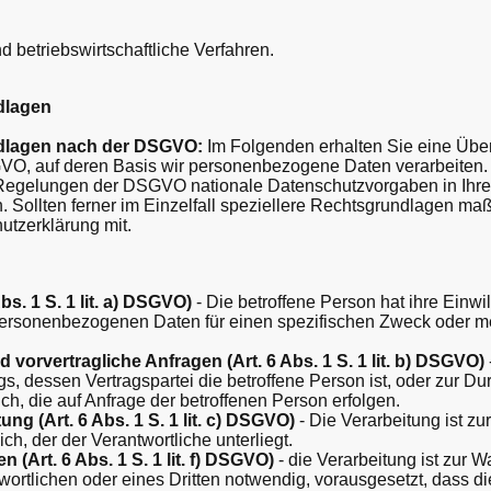
 betriebswirtschaftliche Verfahren.
dlagen
dlagen nach der DSGVO:
Im Folgenden erhalten Sie eine Über
O, auf deren Basis wir personenbezogene Daten verarbeiten. 
 Regelungen der DSGVO nationale Datenschutzvorgaben in Ih
. Sollten ferner im Einzelfall speziellere Rechtsgrundlagen maßg
hutzerklärung mit.
bs. 1 S. 1 lit. a) DSGVO)
- Die betroffene Person hat ihre Einwil
 personenbezogenen Daten für einen spezifischen Zweck oder 
 vorvertragliche Anfragen (Art. 6 Abs. 1 S. 1 lit. b) DSGVO)
gs, dessen Vertragspartei die betroffene Person ist, oder zur Du
h, die auf Anfrage der betroffenen Person erfolgen.
ung (Art. 6 Abs. 1 S. 1 lit. c) DSGVO)
- Die Verarbeitung ist zur
ich, der der Verantwortliche unterliegt.
n (Art. 6 Abs. 1 S. 1 lit. f) DSGVO)
- die Verarbeitung ist zur 
wortlichen oder eines Dritten notwendig, vorausgesetzt, dass d