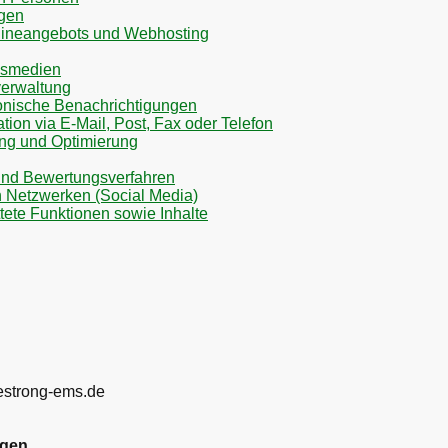
ngen
nlineangebots und Webhosting
nsmedien
verwaltung
ronische Benachrichtigungen
on via E-Mail, Post, Fax oder Telefon
ng und Optimierung
nd Bewertungsverfahren
n Netzwerken (Social Media)
tete Funktionen sowie Inhalte
estrong-ems.de
ngen